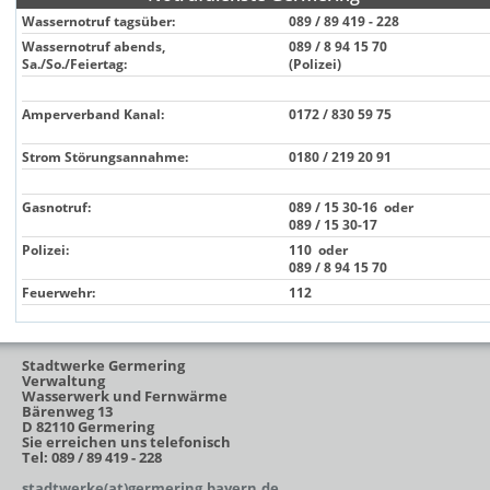
Wassernotruf tagsüber:
089 / 89 419 - 228
Wassernotruf abends,
089 / 8 94 15 70
Sa./So./Feiertag:
(Polizei)
Amperverband Kanal:
0172 / 830 59 75
Strom Störungsannahme:
0180 / 219 20 91
Gasnotruf:
089 / 15 30-16 oder
089 / 15 30
-17
Polizei:
110 oder
089 / 8 94 15 70
Feuerwehr:
112
Stadtwerke Germering
Verwaltung
Wasserwerk und Fernwärme
Bärenweg 13
D 82110 Germering
Sie erreichen uns telefonisch
Tel: 089 / 89 419 - 228
stadtwerke(at)germering.bayern.de