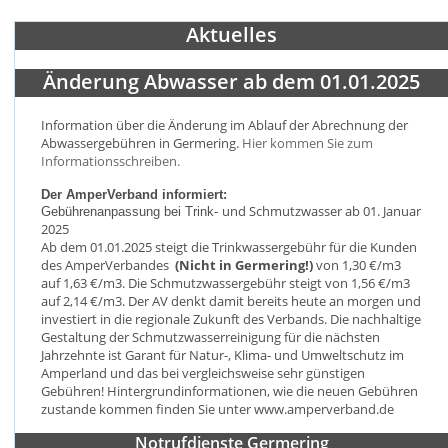
Aktuelles
Änderung Abwasser ab dem 01.01.2025
Information über die Änderung im Ablauf der Abrechnung der
Abwassergebühren in Germering.
Hier kommen Sie zum
Informationsschreiben.
Der AmperVerband informiert:
und Schmutzwasser ab 01. Januar
Gebührenanpassung
bei Trink
-
2025
Ab dem 01.01.2025 steigt die Trinkwassergebühr für die Kunden
des AmperVerbandes
(Nicht in Germering!)
von 1,30 €/m
3
auf 1,63 €/m
3.
Die
Schmutzwassergebühr
steigt
von 1,56
€/m
3
auf 2,14 €/m
3.
Der AV denkt
damit
bereits heute an morgen und
investiert in
die regionale Zukunft
des Verbands
. Die nachhaltige
Gestaltung der Schmutzwasserreinigung für die
nächsten
Jahrzehnte ist Garant für Natur-
, Klima
-
und Umweltschutz im
Amperland
und das
bei
vergleichsweise
sehr günstigen
Gebühren!
Hintergrundinformationen, wie die neuen Gebühren
zustande
kommen finden Sie unter www.amperverband.de
Notrufdienste Germering