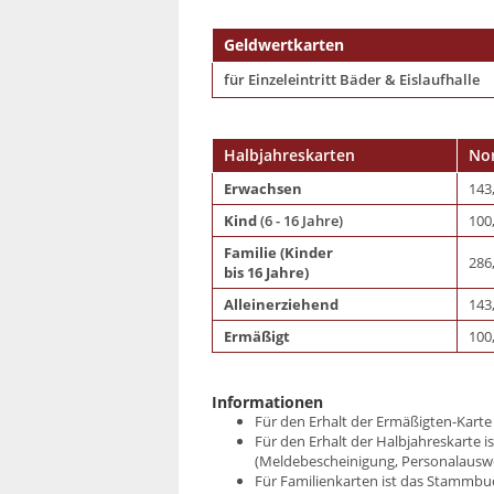
Geldwertkarten
für Einzeleintritt Bäder & Eislaufhalle
Halbjahreskarten
Nor
Erwachsen
143
Kind
(6 - 16 Jahre)
100
Familie
(Kinder
286
bis 16 Jahre)
Alleinerziehend
143
Ermäßigt
100
Informationen
Für den Erhalt der Ermäßigten-Karte
Für den Erhalt der Halbjahreskarte 
(Meldebescheinigung, Personalauswei
Für Familienkarten ist das Stammbuc