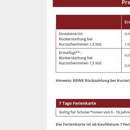
Pr
Er
Einzeleintritt:
6,0
Rückerstattung bei
Kurzschwimmen 1,5 Std.
1,0
Ermäßigt**:
4,0
Rückerstattung bei
Kurzschwimmen 1,5 Std.
0,0
Hinweis: KEINE Rückzahlung bei Kurzs
7 Tage Ferienkarte
Gültig für Schüler*innen von 6 - 16 Jahr
Die Ferienkarte ist ab Kaufdatum 7 Feri