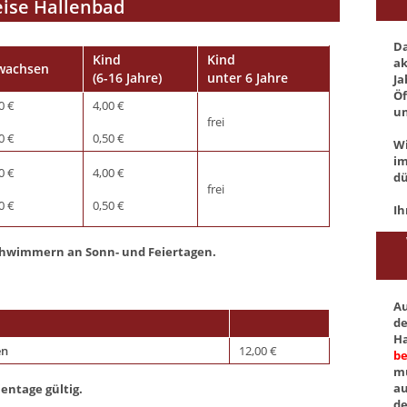
eise Hallenbad
Da
Kind
Kind
ak
wachsen
(6-16 Jahre)
unter 6 Jahre
Ja
Öf
0 €
4,00 €
un
frei
0 €
0,50 €
Wi
im
0 €
4,00 €
dü
frei
0 €
0,50 €
Ih
chwimmern an Sonn- und Feiertagen.
Au
de
Ha
en
12,00 €
be
mü
au
entage gültig.
de