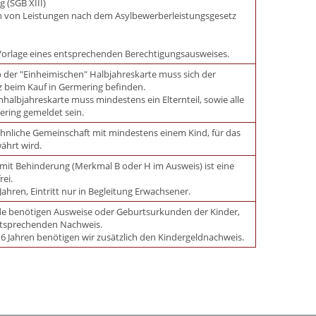
 (SGB XIII)
n von Leistungen nach dem Asylbewerberleistungsgesetz
orlage eines entsprechenden Berechtigungsausweises.
 der "Einheimischen" Halbjahreskarte muss sich der
 beim Kauf in Germering befinden.
nhalbjahreskarte muss mindestens ein Elternteil, sowie alle
ering gemeldet sein.
hnliche Gemeinschaft mit mindestens einem Kind, für das
ährt wird.
it Behinderung (Merkmal B oder H im Ausweis) ist eine
rei.
Jahren, Eintritt nur in Begleitung Erwachsener.
de benötigen Ausweise oder Geburtsurkunden der Kinder,
ntsprechenden Nachweis.
16 Jahren benötigen wir zusätzlich den Kindergeldnachweis.