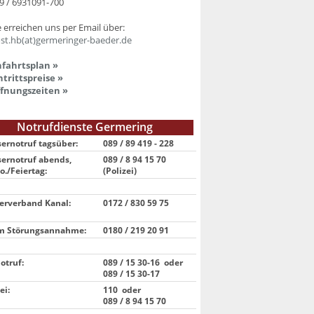
9 / 6931091-700
e erreichen uns per Email über:
st.hb(at)germeringer-baeder.de
fahrtsplan »
ntrittspreise »
fnungszeiten »
Notrufdienste Germering
ernotruf tagsüber:
089 / 89 419 - 228
ernotruf abends,
089 / 8 94 15 70
o./Feiertag:
(Polizei)
rverband Kanal:
0172 / 830 59 75
m Störungsannahme:
0180 / 219 20 91
otruf:
089 / 15 30-16 oder
089 / 15 30
-17
ei:
110 oder
089 / 8 94 15 70