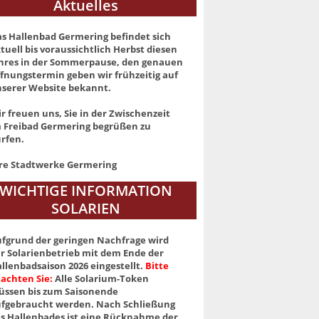
Aktuelles
s Hallenbad Germering befindet sich
tuell bis voraussichtlich Herbst diesen
hres in der Sommerpause, den genauen
fnungstermin geben wir frühzeitig auf
serer Website bekannt.
r freuen uns, Sie in der Zwischenzeit
 Freibad Germering begrüßen zu
rfen.
re Stadtwerke Germering
WICHTIGE INFORMATION
SOLARIEN
fgrund der geringen Nachfrage wird
r Solarienbetrieb mit dem Ende der
llenbadsaison 2026 eingestellt.
Bitte
achten Sie:
Alle Solarium-Token
ssen bis zum Saisonende
fgebraucht werden. Nach Schließung
s Hallenbades ist eine Rücknahme der