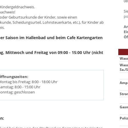
08
r Kindergeldnachweis.
Si
nachweis!
po
 oder Geburtsurkunde der Kinder, sowie einen
nde, Scheidungsurteil, Lohnsteuerkarte, etc.), für Kinder ab
An
eis.
Ei
Öf
der Saison im Hallenbad und beim Cafe Kartengarten
g, Mittwoch und Freitag von 09:00 - 15:00 Uhr (nicht
Wass
Wass
Sa./S
Öffnungszeiten:
Montag bis Freitag: 8:00 - 18:00 Uhr
Ampe
Samstag: 8:00 - 15:00 Uhr
Sonntag: geschlossen
Stro
Gasn
n:
Poliz