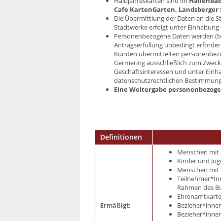
Halbjahreskarten sind im
Hallenba
Cafe KartenGarten, Landsberger 
Die Übermittlung der Daten an die 
Stadtwerke erfolgt unter Einhaltun
Personenbezogene Daten werden (be
Antragserfüllung unbedingt erforde
Kunden übermittelten personenbez
Germering ausschließlich zum Zweck
Geschäftsinteressen und unter Einh
datenschutzrechtlichen Bestimmunge
Eine Weitergabe
personenbezog
Definitionen
Menschen mit 
Kinder und Jug
Menschen mit 
Teilnehmer*Inn
Rahmen des Bu
Ehrenamtkart
Ermäßigt:
Bezieher*innen
Bezieher*innen