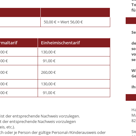
T
fü
50,00 € = Wert 56,00 €
Se
maltarif
Einheimischentarif
de
so
,00 €
130,00 €
vo
se
,00 €
91,00 €
Wi
,00 €
260,00 €
Ge
,00 €
130,00 €
Ih
,00 €
91,00 €
Ha
Ma
 ist der entsprechende Nachweis vorzulegen.
82
ist der entsprechende Nachweis vorzulegen
s, etc.).
Si
h oder je Person der gültige Personal-/Kinderausweis oder