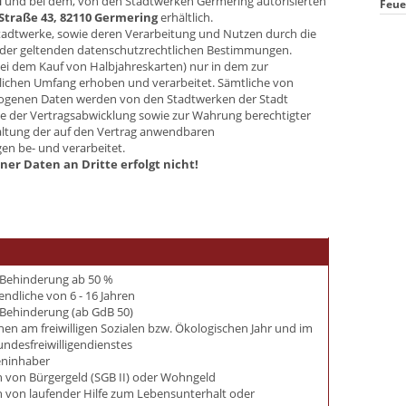
d
und bei dem, von den Stadtwerken Germering autorisierten
Feue
Straße 43, 82110 Germering
erhältlich.
Stadtwerke, sowie deren Verarbeitung und Nutzen durch die
g der geltenden datenschutzrechtlichen Bestimmungen.
i dem Kauf von Halbjahreskarten) nur in dem zur
rlichen Umfang erhoben und verarbeitet. Sämtliche von
ogenen Daten werden von den Stadtwerken der Stadt
e der Vertragsabwicklung sowie zur Wahrung berechtigter
altung der auf den Vertrag anwendbaren
n be- und verarbeitet.
ener Daten
an Dritte erfolgt nicht!
Behinderung ab 50 %
endliche von 6 - 16 Jahren
Behinderung (ab GdB 50)
en am freiwilligen Sozialen bzw. Ökologischen Jahr und im
ndesfreiwilligendienstes
eninhaber
 von Bürgergeld (SGB II) oder Wohngeld
 von laufender Hilfe zum Lebensunterhalt oder