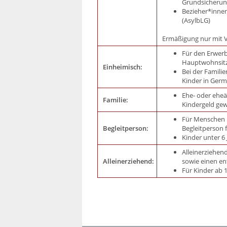
Grundsicherung
Bezieher*inne
(AsylbLG)
Ermäßigung nur mit V
Für den Erwerb
Hauptwohnsitz
Einheimisch:
Bei der Familie
Kinder in Germ
Ehe- oder eheä
Familie:
Kindergeld gew
Für Menschen m
Begleitperson:
Begleitperson f
Kinder unter 6 
Alleinerziehen
Alleinerziehend:
sowie einen e
Für Kinder ab 