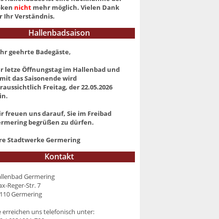
oken
nicht
mehr möglich. Vielen Dank
r Ihr Verständnis.
Hallenbadsaison
hr geehrte Badegäste,
r letze Öffnungstag im Hallenbad und
mit das Saisonende wird
raussichtlich Freitag, der 22.05.2026
in.
r freuen uns darauf, Sie im Freibad
rmering begrüßen zu dürfen.
re Stadtwerke Germering
Kontakt
llenbad Germering
x-Reger-Str. 7
110 Germering
e erreichen uns telefonisch unter: